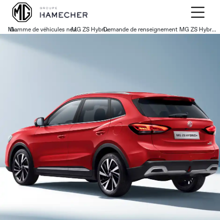
Gamme de véhicules neufs
›
MG
MG ZS Hybrid+
›
›
Demande de renseignement MG ZS Hybrid+