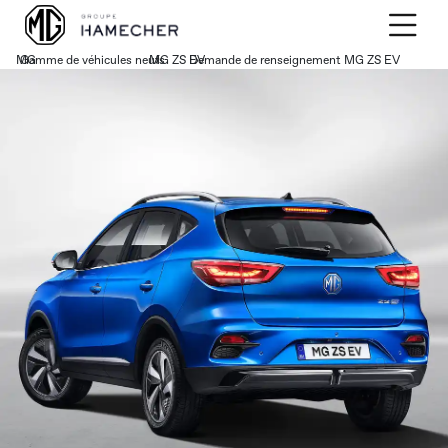
MG
Gamme de véhicules neufs
›
MG ZS EV
›
Demande de renseignement MG ZS EV
›